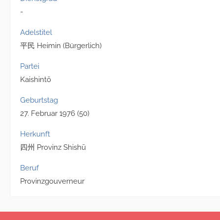
-
Adelstitel
平民 Heimin (Bürgerlich)
Partei
Kaishintō
Geburtstag
27. Februar 1976 (50)
Herkunft
四州 Provinz Shishū
Beruf
Provinzgouverneur