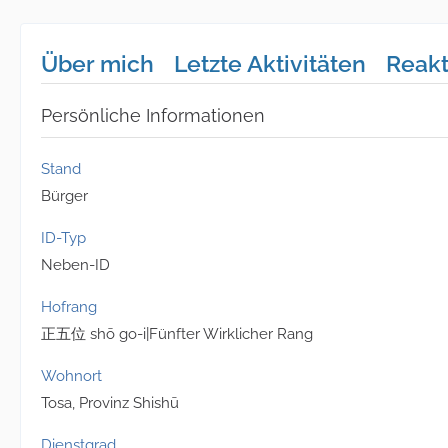
Über mich
Letzte Aktivitäten
Reak
Persönliche Informationen
Stand
Bürger
ID-Typ
Neben-ID
Hofrang
正五位 shō go-i|Fünfter Wirklicher Rang
Wohnort
Tosa, Provinz Shishū
Dienstgrad