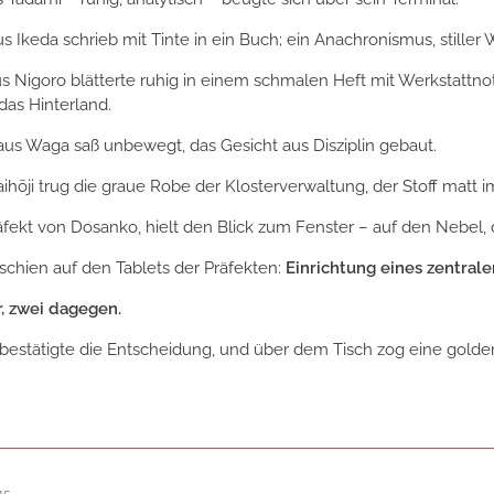
s Ikeda schrieb mit Tinte in ein Buch; ein Anachronismus, stiller 
s Nigoro blätterte ruhig in einem schmalen Heft mit Werkstattno
das Hinterland.
us Waga saß unbewegt, das Gesicht aus Disziplin gebaut.
ihōji trug die graue Robe der Klosterverwaltung, der Stoff matt 
räfekt von Dosanko, hielt den Blick zum Fenster – auf den Nebel,
chien auf den Tablets der Präfekten:
Einrichtung eines zentral
, zwei dagegen.
estätigte die Entscheidung, und über dem Tisch zog eine goldene
15