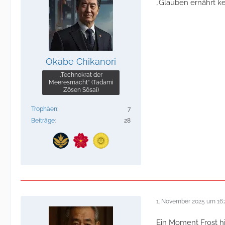
„Glauben ernährt ke
Okabe Chikanori
„Technokrat der
Meeresmacht“ (Tadami
Zōsen Sōsai)
Trophäen
7
Beiträge
28
1. November 2025 um 16:
Ein Moment Frost h