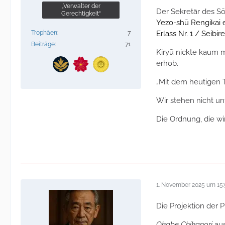
„Verwalter der
Der Sekretär des S
Gerechtigkeit“
Yezo-shū Rengikai 
Trophäen
7
Erlass Nr. 1 / Seibirei
Beiträge
71
Kiryū nickte kaum m
erhob.
„Mit dem heutigen T
Wir stehen nicht un
Die Ordnung, die wir
1. November 2025 um 15:
Die Projektion der P
Okabe Chikanori
aus