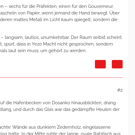
zen – sechs für die Präfekten, einen für den Gouverneur.
e Rascheln von Papier, wenn jemand die Hand bewegt. Über
deren mattes Metall im Licht kaum spiegelt, sondern die
– langsam, lautlos, unumkehrbar. Der Raum selbst scheint
t, spürt, dass in Yezo Macht nicht gesprochen, sondern
emals laut sein muss, um gehört zu werden.
#2
 auf die Hafenbecken von Dosanko hinausblickten, drang
entlang, und durch das Glas war das gedämpfte Heulen der
machte: Wände aus dunklem Zedernholz, eingelassene
 hatte. In der Mitte ruhte der lange, ovale Ratstisch aus