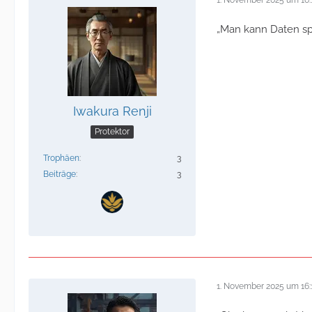
„Man kann Daten spe
Iwakura Renji
Protektor
Trophäen
3
Beiträge
3
1. November 2025 um 16: