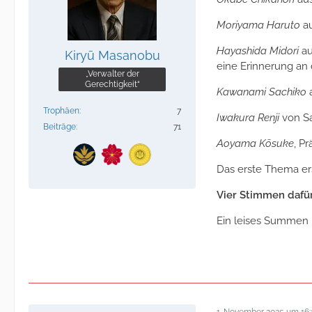
Moriyama Haruto
au
Hayashida Midori
au
Kiryū Masanobu
eine Erinnerung an 
„Verwalter der
Gerechtigkeit“
Kawanami Sachiko
a
Trophäen
7
Iwakura Renji
von Sa
Beiträge
71
Aoyama Kōsuke
, P
Das erste Thema ers
Vier Stimmen dafür
Ein leises Summen b
1. November 2025 um 16: