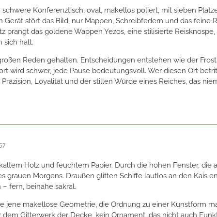
r schwere Konferenztisch, oval, makellos poliert, mit sieben Plät
in Gerät stört das Bild, nur Mappen, Schreibfedern und das fein
 prangt das goldene Wappen Yezos, eine stilisierte Reisknospe, 
 sich hält.
großen Reden gehalten. Entscheidungen entstehen wie der Frost 
rt wird schwer, jede Pause bedeutungsvoll. Wer diesen Ort betrit
t Präzision, Loyalität und der stillen Würde eines Reiches, das ni
57
 kaltem Holz und feuchtem Papier. Durch die hohen Fenster, die
es grauen Morgens. Draußen glitten Schiffe lautlos an den Kais 
– fern, beinahe sakral.
te jene makellose Geometrie, die Ordnung zu einer Kunstform 
dem Gitterwerk der Decke, kein Ornament, das nicht auch Funktion