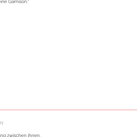
ine Garnison.“
23
ing zwischen ihnen.