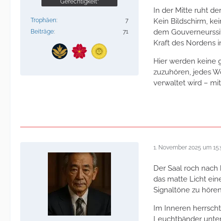
Gerechtigkeit“
In der Mitte ruht de
Trophäen
7
Kein Bildschirm, ke
dem Gouverneurssitz
Beiträge
71
Kraft des Nordens in
Hier werden keine 
zuzuhören, jedes Wo
verwaltet wird – mi
1. November 2025 um 15:
Der Saal roch nach
das matte Licht ein
Signaltöne zu hören 
Im Inneren herrsch
Leuchtbänder unter 