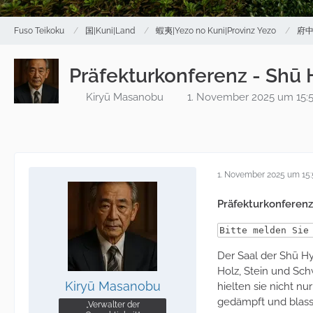
Fuso Teikoku
国|Kuni|Land
蝦夷|Yezo no Kuni|Provinz Yezo
府中|
Präfekturkonferenz - Shū 
Kiryū Masanobu
1. November 2025 um 15:
1. November 2025 um 15
Präfekturkonferenz
Bitte melden Sie
Der Saal der Shū H
Holz, Stein und Sch
Kiryū Masanobu
hielten sie nicht n
gedämpft und blass,
„Verwalter der