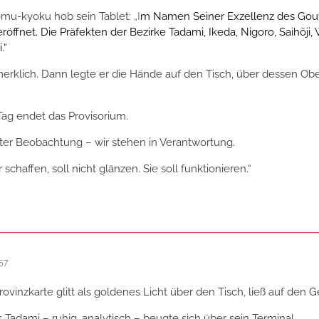
ōmu-kyoku hob sein Tablet:
„I
m Namen Seiner Exzellenz des Gouv
eröffnet. Die Präfekten der Bezirke Tadami, Ikeda, Nigoro, Saih
.“
erklich. Dann legte er die Hände auf den Tisch, über dessen Ob
ag endet das Provisorium.
ter Beobachtung – wir stehen in Verantwortung.
 schaffen, soll nicht glänzen. Sie soll funktionieren.“
57
rovinzkarte glitt als goldenes Licht über den Tisch, ließ auf den
 Tadami – ruhig, analytisch – beugte sich über sein Terminal.