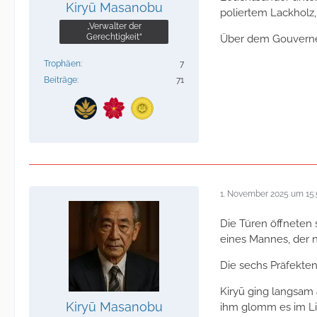
Kiryū Masanobu
poliertem Lackholz,
„Verwalter der
Gerechtigkeit“
Über dem Gouverneu
Trophäen
7
Beiträge
71
1. November 2025 um 15:
Die Türen öffneten 
eines Mannes, der n
Die sechs Präfekten
Kiryū ging langsam 
Kiryū Masanobu
ihm glomm es im Li