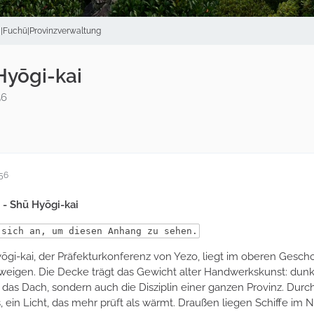
Fuchū|Provinzverwaltung
Hyōgi-kai
56
:56
 - Shū Hyōgi-kai
 sich an, um diesen Anhang zu sehen.
yōgi-kai, der Präfekturkonferenz von Yezo, liegt im oberen Ge
weigen. Die Decke trägt das Gewicht alter Handwerkskunst: dunkle
ur das Dach, sondern auch die Disziplin einer ganzen Provinz. Durc
 ein Licht, das mehr prüft als wärmt. Draußen liegen Schiffe im 