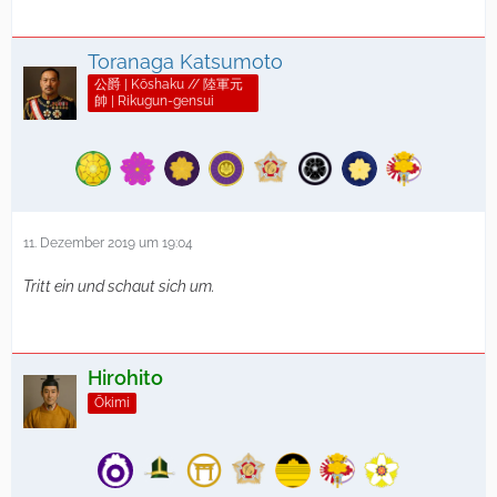
Toranaga Katsumoto
公爵 | Kōshaku // 陸軍元
帥 | Rikugun-gensui
11. Dezember 2019 um 19:04
Tritt ein und schaut sich um.
Hirohito
Ōkimi