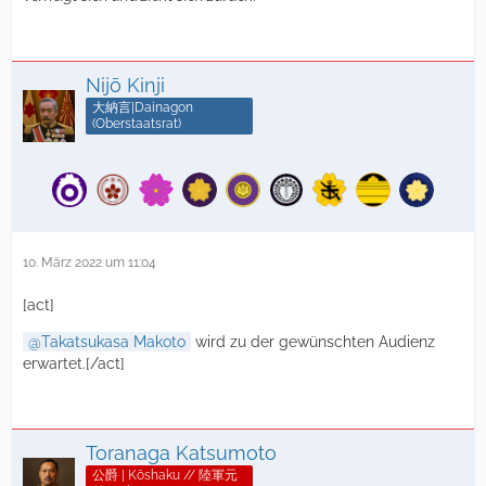
Nijō Kinji
大納言|Dainagon
(Oberstaatsrat)
10. März 2022 um 11:04
[act]
Takatsukasa Makoto
wird zu der gewünschten Audienz
erwartet.[/act]
Toranaga Katsumoto
公爵 | Kōshaku // 陸軍元