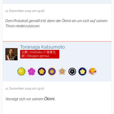
11. Dezember 2019 um 19:06
Dem Protokoll gemäß tritt dann der Ōkimi ein um sich auf seinem
Thron niederzulassen.
Toranaga Katsumoto
公爵 | Kōshaku // 陸軍元
帥 | Rikugun-gensui
11. Dezember 2019 um 19:07
Ōkimi.
Verneigt sich vor seinem