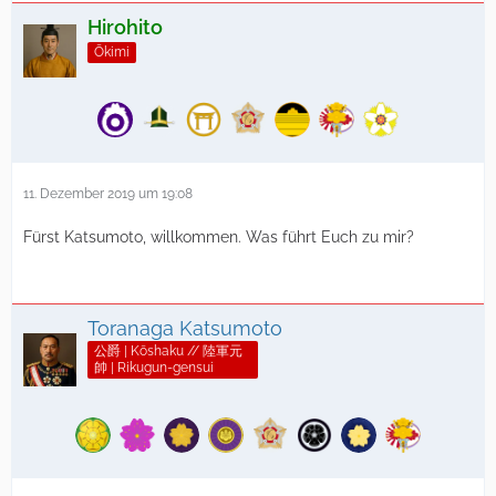
Hirohito
Ōkimi
11. Dezember 2019 um 19:08
Fürst Katsumoto, willkommen. Was führt Euch zu mir?
Toranaga Katsumoto
公爵 | Kōshaku // 陸軍元
帥 | Rikugun-gensui