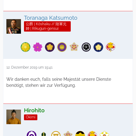
Toranaga Katsumoto
公爵 | Kōshaku // 陸軍元
帥 | Rikugun-gensui
12. Dezember 2019 um 19:41
Wir danken euch, falls seine Majestät unsere Dienste
benötigt, stehen wir zur Verfügung.
Hirohito
Ōkimi