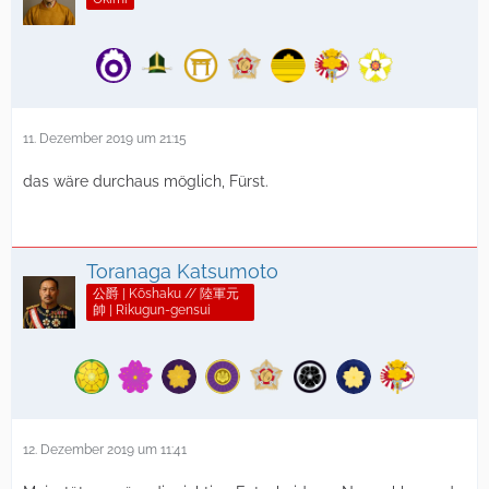
11. Dezember 2019 um 21:15
das wäre durchaus möglich, Fürst.
Toranaga Katsumoto
公爵 | Kōshaku // 陸軍元
帥 | Rikugun-gensui
12. Dezember 2019 um 11:41