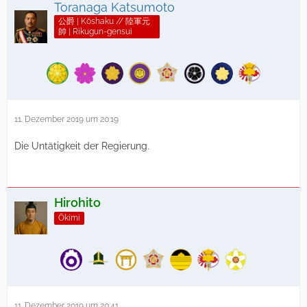
Toranaga Katsumoto
公爵 | Kōshaku // 陸軍元
帥 | Rikugun-gensui
11. Dezember 2019 um 20:19
Die Untätigkeit der Regierung.
Hirohito
Ōkimi
11. Dezember 2019 um 20:41