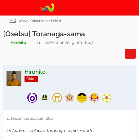
皇居|Kōkyo|Kaiserlicher Palast
[Ōsetsu] Toranaga-sama
Hirohito
11. Dezember 2019 um 18:47
Hirohito
Ōkimi
11. Dezember 2019 um 18:47
Im Audienzsaal wird Toranaga-sama erwartet.