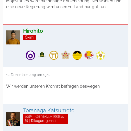
Majestät, es wäre die richtige Entscheidung. Neuwahlen und
eine neue Regierung wird unserem Land nur gut tun.
Hirohito
Ōkimi
12. Dezember 2019 um 15:12
Wir werden unseren Kronrat befragen deswegen.
Toranaga Katsumoto
公爵 | Kōshaku // 陸軍元
帥 | Rikugun-gensui