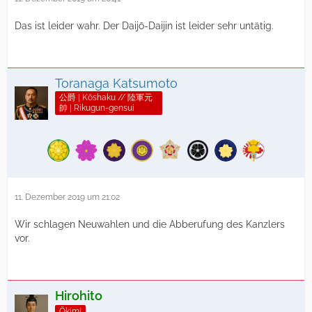
Das ist leider wahr. Der Daijō-Daijin ist leider sehr untätig.
Toranaga Katsumoto
公爵 | Kōshaku // 陸軍元
帥 | Rikugun-gensui
11. Dezember 2019 um 21:02
Wir schlagen Neuwahlen und die Abberufung des Kanzlers
vor.
Hirohito
Ōkimi