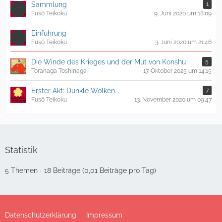
Sammlung
1
Fusō Teikoku
9. Juni 2020 um 18:09
Einführung
Fusō Teikoku
3. Juni 2020 um 21:46
Die Winde des Krieges und der Mut von Konshu
5
Toranaga Toshinaga
17. Oktober 2025 um 14:15
Erster Akt: Dunkle Wolken...
7
Fusō Teikoku
13. November 2020 um 09:47
Statistik
5 Themen
18 Beiträge (0,01 Beiträge pro Tag)
Datenschutzerklärung
Impressum