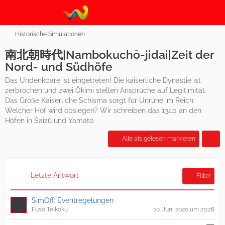
Historische Simulationen
南北朝時代|Nambokuchō-jidai|Zeit der
Nord- und Südhöfe
Das Undenkbare ist eingetreten! Die kaiserliche Dynastie ist
zerbrochen und zwei Ōkimi stellen Ansprüche auf Legitimität.
Das Große Kaiserliche Schisma sorgt für Unruhe im Reich.
Welcher Hof wird obsiegen? Wir schreiben das 1340 an den
Höfen in Saizū und Yamato.
Alle als gelesen markieren
Letzte Antwort
Filter
SimOff: Eventregelungen
Fusō Teikoku
10. Juni 2020 um 20:28