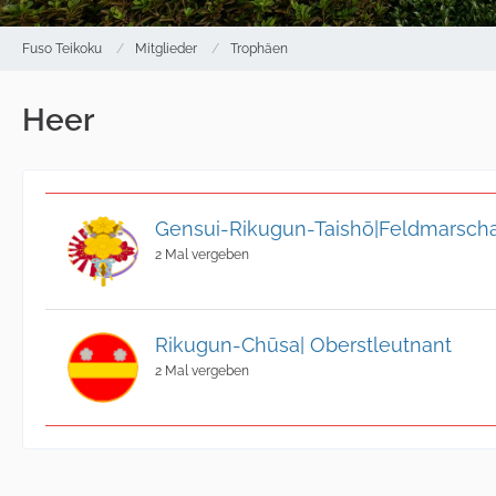
Fuso Teikoku
Mitglieder
Trophäen
Heer
Gensui-Rikugun-Taishō|Feldmarscha
2 Mal vergeben
Rikugun-Chūsa| Oberstleutnant
2 Mal vergeben