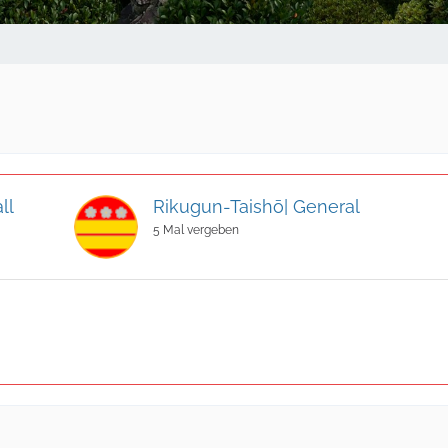
ll
Rikugun-Taishō| General
5 Mal vergeben