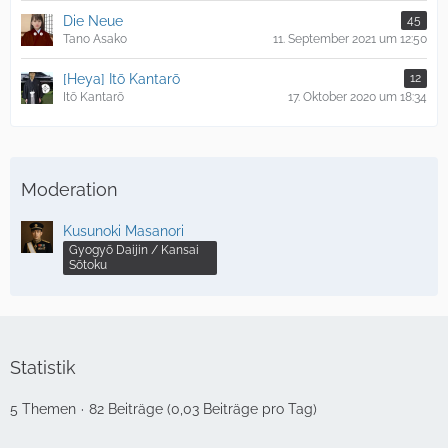
Die Neue
45
Tano Asako
11. September 2021 um 12:50
[Heya] Itō Kantarō
12
Itō Kantarō
17. Oktober 2020 um 18:34
Moderation
Kusunoki Masanori
Gyogyō Daijin / Kansai
Sōtoku
Statistik
5 Themen
82 Beiträge (0,03 Beiträge pro Tag)