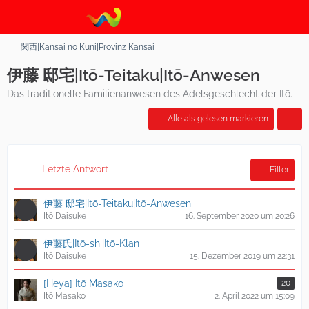
関西|Kansai no Kuni|Provinz Kansai
伊藤 邸宅|Itō-Teitaku|Itō-Anwesen
Das traditionelle Familienanwesen des Adelsgeschlecht der Itō.
Alle als gelesen markieren
Letzte Antwort
Filter
伊藤 邸宅|Itō-Teitaku|Itō-Anwesen
Itō Daisuke
16. September 2020 um 20:26
伊藤氏|Itō-shi|Itō-Klan
Itō Daisuke
15. Dezember 2019 um 22:31
[Heya] Itō Masako
20
Itō Masako
2. April 2022 um 15:09