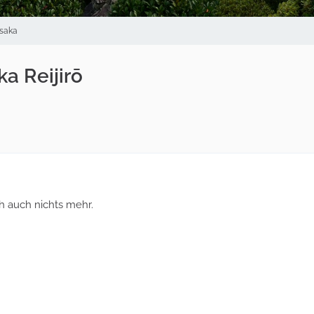
saka
a Reijirō
 auch nichts mehr.