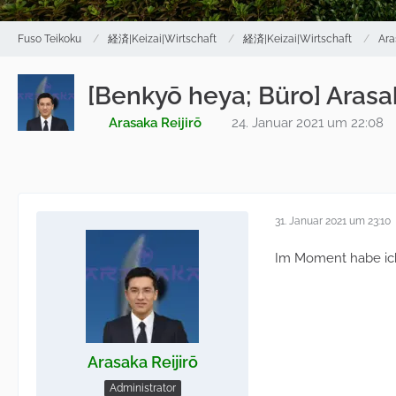
Fuso Teikoku
経済|Keizai|Wirtschaft
経済|Keizai|Wirtschaft
Ara
[Benkyō heya; Büro] Arasak
Arasaka Reijirō
24. Januar 2021 um 22:08
31. Januar 2021 um 23:10
Im Moment habe ich
Arasaka Reijirō
Administrator