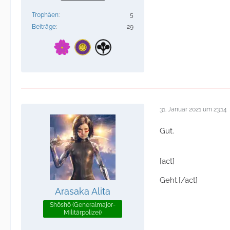
Trophäen
5
Beiträge
29
31. Januar 2021 um 23:14
Gut.
[act]
Geht.[/act]
Arasaka Alita
Shōshō (Generalmajor-
Militärpolizei)