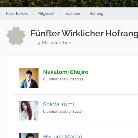
Fuso Teikoku
Mitglieder
Trophäen
Hofrang
Fünfter Wirklicher Hofran
9 Mal vergeben
Nakatomi Chūjirō
6. Januar 2026 um 20:23
Shiota Yumi
6. Januar 2026 um 20:23
Hyuuga Masao