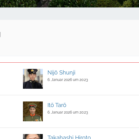
g
Nijō Shunji
6. Januar 2026 um 20:23
Itō Tarō
6. Januar 2026 um 20:23
Takahashi Hiroto