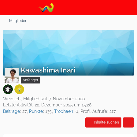
Mitglieder
Kawashima Inari
Anfänger
Weiblich
Mitglied seit 7. November 2020
Letzte Aktivität:
22. Dezember 2025 um 15:28
Beiträge
27
Punkte
135
Trophäen
6
Profil-Aufrufe
217
Inhalte suchen