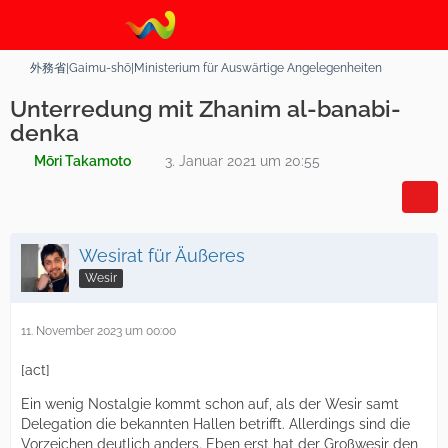
外務省|Gaimu-shō|Ministerium für Auswärtige Angelegenheiten
Unterredung mit Zhanim al-banabi-
denka
Mōri Takamoto
3. Januar 2021 um 20:55
Wesirat für Äußeres
Wesir
11. November 2023 um 00:00
[act]
Ein wenig Nostalgie kommt schon auf, als der Wesir samt
Delegation die bekannten Hallen betrifft. Allerdings sind die
Vorzeichen deutlich anders. Eben erst hat der Großwesir den