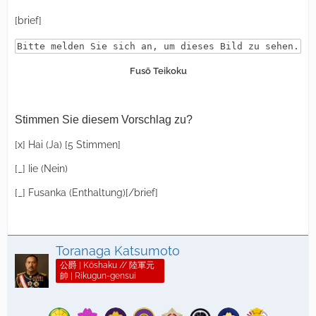
[brief]
Bitte melden Sie sich an, um dieses Bild zu sehen.
Fusō Teikoku
Stimmen Sie diesem Vorschlag zu?
[x] Hai (Ja) [5 Stimmen]
[_] Iie (Nein)
[_] Fusanka (Enthaltung)[/brief]
Toranaga Katsumoto
公爵 | Kōshaku // 陸軍元
帥 | Rikugun-gensui