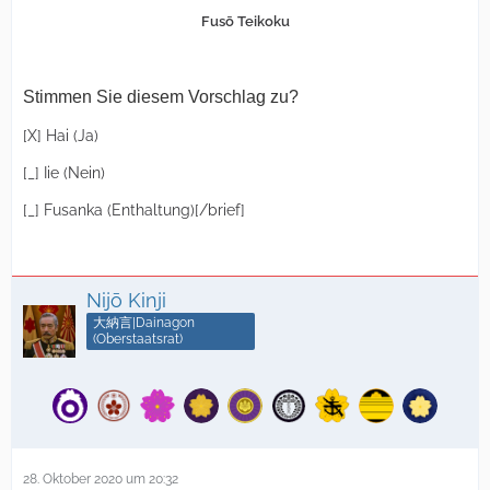
Fusō Teikoku
Stimmen Sie diesem Vorschlag zu?
[X] Hai (Ja)
[_] Iie (Nein)
[_] Fusanka (Enthaltung)[/brief]
Nijō Kinji
大納言|Dainagon
(Oberstaatsrat)
28. Oktober 2020 um 20:32