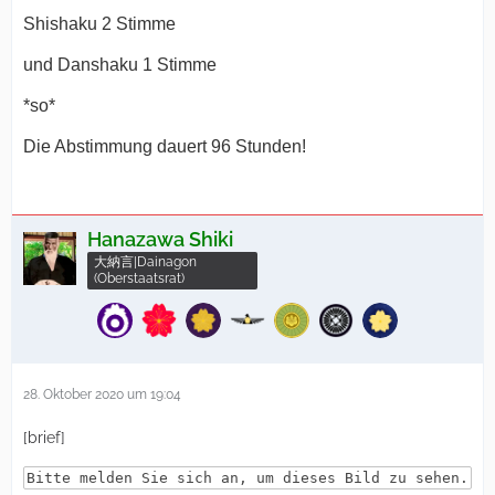
Shishaku 2 Stimme
und Danshaku 1 Stimme
*so*
Die Abstimmung dauert 96 Stunden!
Hanazawa Shiki
大納言|Dainagon
(Oberstaatsrat)
28. Oktober 2020 um 19:04
[brief]
Bitte melden Sie sich an, um dieses Bild zu sehen.