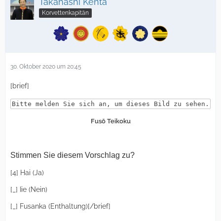
Takahashi Kenta
Korvettenkapitän
30. Oktober 2020 um 20:45
[brief]
Bitte melden Sie sich an, um dieses Bild zu sehen.
Fusō Teikoku
Stimmen Sie diesem Vorschlag zu?
[4] Hai (Ja)
[_] Iie (Nein)
[_] Fusanka (Enthaltung)[/brief]