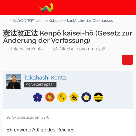
上院の公文書館|Jōin no Kōbunsho-kan|Archiv des Oberhauses
憲法改正法 Kenpō kaisei-hō (Gesetz zur
Änderung der Verfassung)
Takahashi Kenta
28. Oktober 2020 um 13:36
Takahashi Kenta
Korvettenkapitän
28. Oktober 2020 um 13:36
Ehrenwerte Adlige des Reiches,